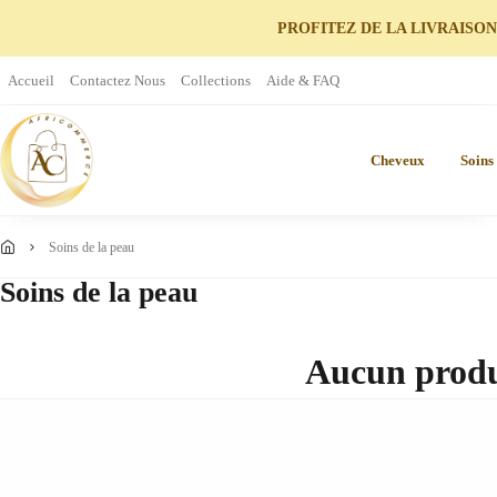
PROFITEZ DE LA LIVRAISON
Accueil
Contactez Nous
Collections
Aide & FAQ
Cheveux
Soins
soins de la peau
Soins de la peau
Aucun produi